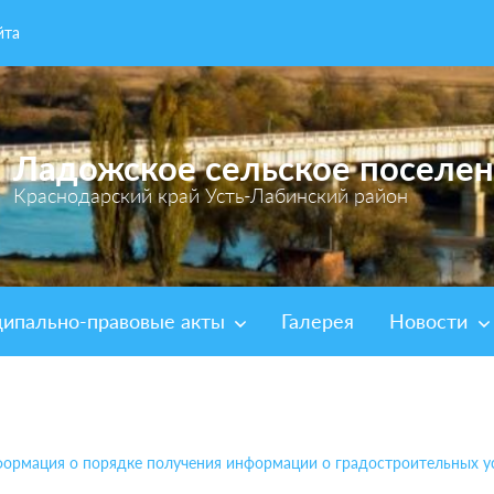
йта
Ладожское сельское поселе
Краснодарский край Усть-Лабинский район
ипально-правовые акты
Галерея
Новости
ормация о порядке получения информации о градостроительных у