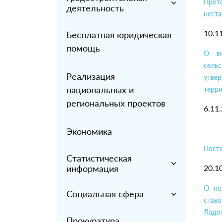
Прот
деятельность
неста
10.1
Бесплатная юридическая
помощь
О вн
сельс
Реализация
утве
национальных и
терр
региональных проектов
6.11
Экономика
Пост
Статистическая
информация
20.1
О по
Социальная сфера
став
Ладож
Прокуратура