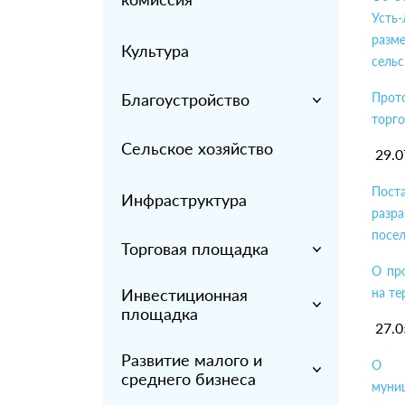
Усть
разм
Культура
сельс
Благоустройство
Прот
торго
Сельское хозяйство
29.0
Пост
Инфраструктура
разр
посел
Торговая площадка
О пр
Инвестиционная
на те
площадка
27.0
Развитие малого и
О пр
среднего бизнеса
муни