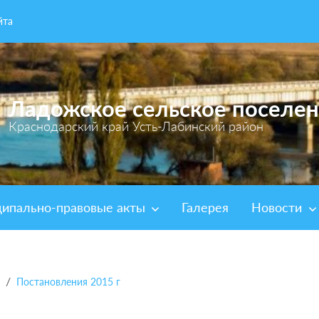
йта
Ладожское сельское поселе
Краснодарский край Усть-Лабинский район
ипально-правовые акты
Галерея
Новости
Постановления 2015 г