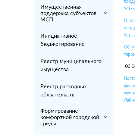
прод
Имущественная
Усть-
поддержка субъектов
МСП
О пр
прод
Инициативное
Усть-
бюджетирование
Об у
терри
Реестр муниципального
03.0
имущества
Пост
Реестр расходных
фина
муни
обязательств
Лабин
Формирование
комфортной городской
среды