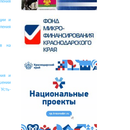
ления
ции и
ления
ов на
ния и
шении
Усть-