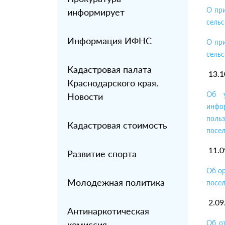
О пр
информирует
сельс
Информация ИФНС
О пр
сельс
Кадастровая палата
13.1
Краснодарского края.
Об у
Новости
инфо
поль
Кадастровая стоимость
посел
11.0
Развитие спорта
Об о
Молодежная политика
посел
2.09
Антинаркотическая
Об о
комиссия