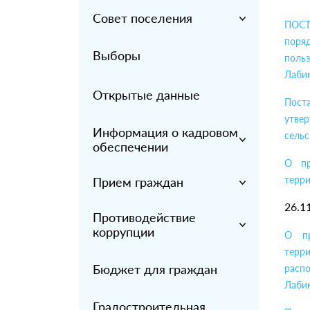
Совет поселения
ПОСТ
поряд
Выборы
поль
Лаби
Открытые данные
Пост
утве
Информация о кадровом
сельс
обеспечении
О пр
терри
Прием граждан
26.1
Противодействие
коррупции
О пр
терр
Бюджет для граждан
расп
Лаби
Градостроительная