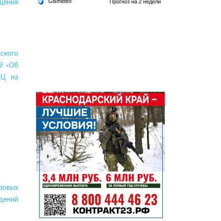
щения
ского
09 «Об
ФЦ на
зовых
дений