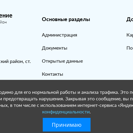
ение
Основные разделы
До
айон
Администрация
Ка
Документы
По
Открытые данные
кий район, ст.
Контакты
Галерея
одимо для его нормальной работы и анализа трафика. Это п
 и предотвращать нарушения. Закрывая это сообщение, вы 
ых, в том числе с использованием интернет-сервиса «Яндек
конфиденциальности
.
ский край Усть-Лабинский район, 2022-2026.Разработка и
Принимаю