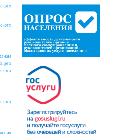
ского
ского
данам
бщего
ского
ского
ления