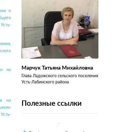
ния о
общего
Усть-
ения,
ского
Марчук Татьяна Михайловна
ки на
Глава Ладожского сельского поселения
Усть-Лабинского района
ки на
Полезные ссылки
ынок»
Усть-