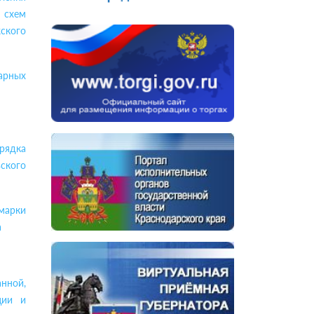
 схем
ского
арных
рядка
ского
марки
а
нной,
ции и