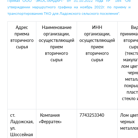
Приказ ООО "ЭКОСТАНДАРТ" от 31.10.2022 года № 164 "Об
утверждении маршрутного графика на ноябрь 2022г. по приему и
транспортированию ТКО для Ладожского сельского поселения".
Адрес
Наименование
ИНН
Ви
приема
организации,
организации,
принима
вторичного
осуществляющей
осуществляющей
вторич
сырья
прием
прием
сыр
вторичного
вторичного
(текст
сырья
сырья
макула
лом цве
черн
метал
покры
пласт
стекло и
ст.
Компания
7743253340
Лом цве
Ладожская,
«Ферратек»
черных
ул.
металло
Шоссейная