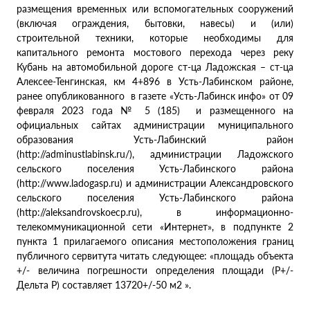
размещения временных или вспомогательных сооружений
(включая ограждения, бытовки, навесы) и (или)
строительной техники, которые необходимы для
капитального ремонта мостового перехода через реку
Кубань на автомобильной дороге ст-ца Ладожская – ст-ца
Алексее-Тенгинская, км 4+896 в Усть-Лабинском районе,
ранее опубликованного в газете «Усть-Лабинск инфо» от 09
февраля 2023 года № 5 (185) и размещенного на
официальных сайтах администрации муниципального
образования Усть-Лабинский район
(http://adminustlabinsk.ru/), администрации Ладожского
сельского поселения Усть-Лабинского района
(http://www.ladogasp.ru) и администрации Александровского
сельского поселения Усть-Лабинского района
(http://aleksandrovskoecp.ru), в информационно-
телекоммуникационной сети «Интернет», в подпункте 2
пункта 1 прилагаемого описания местоположения границ
публичного сервитута читать следующее: «площадь объекта
+/- величина погрешности определения площади (Р+/-
Дельта Р) составляет 13720+/-50 м2 ».